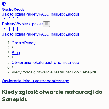
GastroReady
Jak to działa
Pakiety
FAQ
O nas
Blog
Zaloguj
🇵🇱
🇬🇧
Pakiety
Wybierz pakiet
🇵🇱
🇬🇧
Jak to działa
Pakiety
FAQ
O nas
Blog
Zaloguj
GastroReady
/
Blog
/
Otwieranie lokalu gastronomicznego
/
Kiedy zgłosić otwarcie restauracji do Sanepidu
Otwieranie lokalu gastronomicznego
Kiedy zgłosić otwarcie restauracji do
Sanepidu