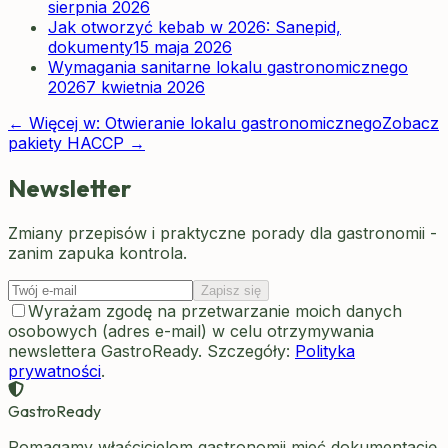
sierpnia 2026
Jak otworzyć kebab w 2026: Sanepid,
dokumenty
15 maja 2026
Wymagania sanitarne lokalu gastronomicznego
2026
7 kwietnia 2026
← Więcej w:
Otwieranie lokalu gastronomicznego
Zobacz
pakiety HACCP →
Newsletter
Zmiany przepisów i praktyczne porady dla gastronomii -
zanim zapuka kontrola.
Zapisz się
Wyrażam zgodę na przetwarzanie moich danych
osobowych (adres e-mail) w celu otrzymywania
newslettera GastroReady. Szczegóły:
Polityka
prywatności
.
GastroReady
Pomagamy właścicielom gastronomii mieć dokumentację