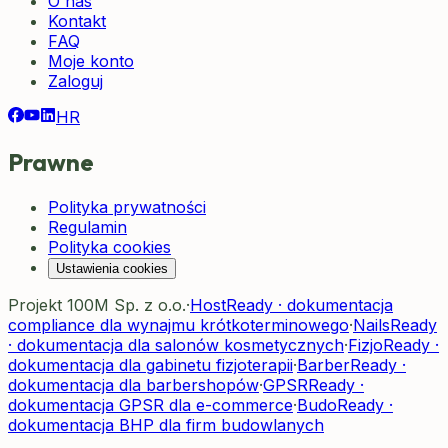
O nas
Kontakt
FAQ
Moje konto
Zaloguj
HR
Prawne
Polityka prywatności
Regulamin
Polityka cookies
Ustawienia cookies
Projekt 100M Sp. z o.o.
·
HostReady · dokumentacja
compliance dla wynajmu krótkoterminowego
·
NailsReady
· dokumentacja dla salonów kosmetycznych
·
FizjoReady ·
dokumentacja dla gabinetu fizjoterapii
·
BarberReady ·
dokumentacja dla barbershopów
·
GPSRReady ·
dokumentacja GPSR dla e-commerce
·
BudoReady ·
dokumentacja BHP dla firm budowlanych