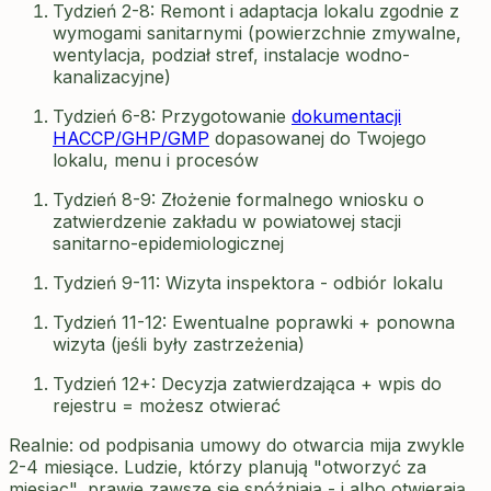
Tydzień 2-8: Remont i adaptacja lokalu zgodnie z
wymogami sanitarnymi (powierzchnie zmywalne,
wentylacja, podział stref, instalacje wodno-
kanalizacyjne)
Tydzień 6-8: Przygotowanie
dokumentacji
HACCP/GHP/GMP
dopasowanej do Twojego
lokalu, menu i procesów
Tydzień 8-9: Złożenie formalnego wniosku o
zatwierdzenie zakładu w powiatowej stacji
sanitarno-epidemiologicznej
Tydzień 9-11: Wizyta inspektora - odbiór lokalu
Tydzień 11-12: Ewentualne poprawki + ponowna
wizyta (jeśli były zastrzeżenia)
Tydzień 12+: Decyzja zatwierdzająca + wpis do
rejestru = możesz otwierać
Realnie: od podpisania umowy do otwarcia mija zwykle
2-4 miesiące. Ludzie, którzy planują "otworzyć za
miesiąc", prawie zawsze się spóźniają - i albo otwierają