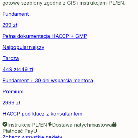
gotowe szablony zgodne z GIS i instrukcjami PL/EN.
Fundament
299
zł
Pełna dokumentacja HACCP + GMP
Najpopularniejszy
Tarcza
449
zł
449
zł
Fundament + 30 dni wsparcia mentora
Premium
2999
zł
HACCP pod klucz z konsultantem
Instrukcje PL/EN
Dostawa natychmiastowa
Płatność PayU
Zobacz wszystkie pakiety →