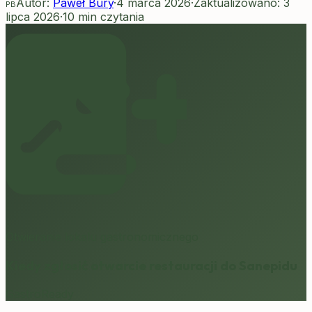
Autor:
Paweł Bury
·
4 marca 2026
·
Zaktualizowano:
3
PB
lipca 2026
·
10
min czytania
Otwieranie lokalu gastronomicznego
Kiedy zgłosić otwarcie restauracji do Sanepidu
GastroReady