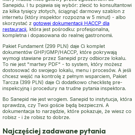
Sanepidu. I tu pojawia się wybór: zlecić to konsultantowi
za kilka tysięcy złotych, ściągnąć darmowy szablon z
internetu (który inspektor rozpozna w 5 minut) - albo
skorzystać z
gotowej dokumentacji HACCP dla
restauracji
, która jest pośrodku: profesjonalna,
kompletna i dopasowana do realnej gastronomii.
Pakiet Fundament (299 PLN) daje Ci komplet
dokumentów GHP/GMP/HACCP, które pokrywają
wymogi stawiane przez Sanepid przy odbiorze lokalu.
To nie jest "martwy PDF" - to system, który możesz
dostosować do swojego lokalu, menu i procesów. A jeśli
chcesz wejść na kontrolę z pełnym wsparciem, Pakiet
Tarcza (399 PLN) daje Ci dodatkowo checklistę pre-
inspekcyjną i procedury na trudne pytania inspektora.
Bo Sanepid nie jest wrogiem. Sanepid to instytucja, która
sprawdza, czy Twoi goście będą bezpieczni. A
dokumentacja to narzędzie, które pokazuje, że wiesz co
robisz - i że robisz to dobrze.
Najczęściej zadawane pytania