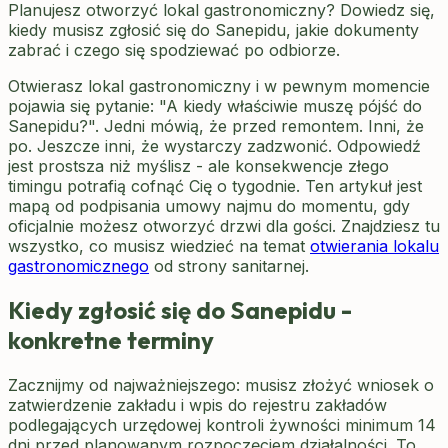
Planujesz otworzyć lokal gastronomiczny? Dowiedz się,
kiedy musisz zgłosić się do Sanepidu, jakie dokumenty
zabrać i czego się spodziewać po odbiorze.
Otwierasz lokal gastronomiczny i w pewnym momencie
pojawia się pytanie: "A kiedy właściwie muszę pójść do
Sanepidu?". Jedni mówią, że przed remontem. Inni, że
po. Jeszcze inni, że wystarczy zadzwonić. Odpowiedź
jest prostsza niż myślisz - ale konsekwencje złego
timingu potrafią cofnąć Cię o tygodnie. Ten artykuł jest
mapą od podpisania umowy najmu do momentu, gdy
oficjalnie możesz otworzyć drzwi dla gości. Znajdziesz tu
wszystko, co musisz wiedzieć na temat
otwierania lokalu
gastronomicznego
od strony sanitarnej.
Kiedy zgłosić się do Sanepidu -
konkretne terminy
Zacznijmy od najważniejszego: musisz złożyć wniosek o
zatwierdzenie zakładu i wpis do rejestru zakładów
podlegających urzędowej kontroli żywności minimum 14
dni przed planowanym rozpoczęciem działalności. To