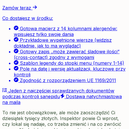
Zamów teraz
Co dostajesz w środku:
Gotowa macierz z 14 kolumnami alergenów:
wpisujesz tylko swoje dania
Przykładowe wypełnione wiersze (widzisz
dokładnie, jak to ma wyglądać)
Gotowy zapis „może zawierać śladowe ilości”
(cross-contact) zgodny z wymogami
Szablon legendy do stopki menu (numery 1-14)
Pole na datę i wersję aktualizacji, kluczowe przy
kontroli
Zgodność z rozporządzeniem UE 1169/2011
Jeden z najczęściej sprawdzanych dokumentów
podczas kontroli sanepidu
Dostawa natychmiastowa
na maila
To nie jest obowiązkowe, ale może zaoszczędzić Ci
dziesiątek tysięcy złotych. Inspektor powie Ci wprost,
czy lokal się nadaje, co trzeba zmienić i na co zwrócić