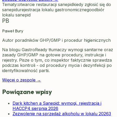
Tematy:
otwarcie restauracji sanepid
kiedy zgłosić się do
sanepidu
rejestracja lokalu gastronomicznego
odbiór
lokalu sanepid
PB
Paweł Bury
Autor poradników GHP/GMP i procedur higienicznych
Na blogu GastroReady tłumaczy wymogi sanitarne oraz
zasady GHP/GMP na gotowe procedury, instrukcje i
rejestry. Pisze o tym, co inspektor faktycznie sprawdza
podczas kontroli - od procedury mycia i dezynfekcji po
identyfikowalność partii.
Więcej o zespole →
Powiązane wpisy
Dark kitchen a Sanepid: wymogi, rejestracja i
HACCP
4 sierpnia 2026
Zezwolenie na sprzedaż alkoholu w lokalu 2026
3