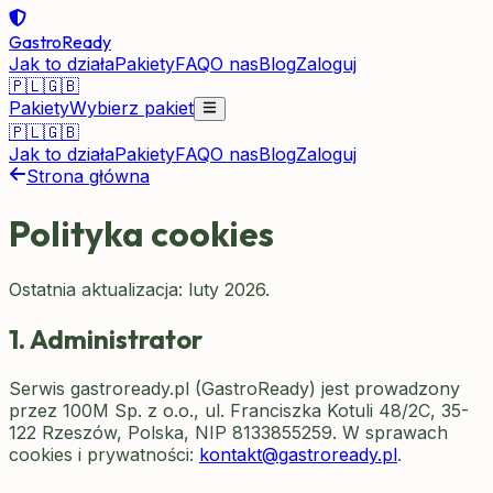
GastroReady
Jak to działa
Pakiety
FAQ
O nas
Blog
Zaloguj
🇵🇱
🇬🇧
Pakiety
Wybierz pakiet
🇵🇱
🇬🇧
Jak to działa
Pakiety
FAQ
O nas
Blog
Zaloguj
Strona główna
Polityka cookies
Ostatnia aktualizacja: luty 2026.
1. Administrator
Serwis
gastroready.pl
(
GastroReady
) jest prowadzony
przez
100M Sp. z o.o.
,
ul. Franciszka Kotuli 48/2C, 35-
122 Rzeszów, Polska
, NIP
8133855259
. W sprawach
cookies i prywatności:
kontakt@gastroready.pl
.