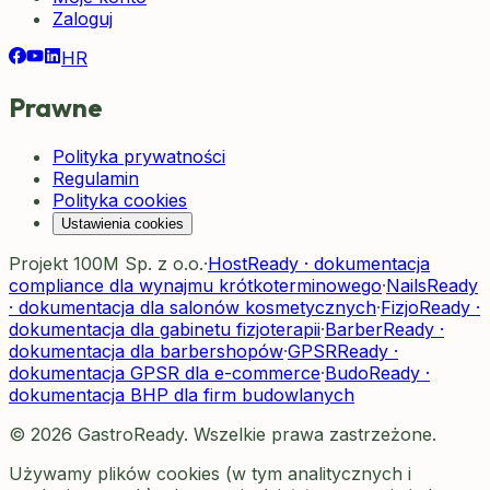
Zaloguj
HR
Prawne
Polityka prywatności
Regulamin
Polityka cookies
Ustawienia cookies
Projekt 100M Sp. z o.o.
·
HostReady · dokumentacja
compliance dla wynajmu krótkoterminowego
·
NailsReady
· dokumentacja dla salonów kosmetycznych
·
FizjoReady ·
dokumentacja dla gabinetu fizjoterapii
·
BarberReady ·
dokumentacja dla barbershopów
·
GPSRReady ·
dokumentacja GPSR dla e-commerce
·
BudoReady ·
dokumentacja BHP dla firm budowlanych
©
2026
GastroReady
.
Wszelkie prawa zastrzeżone.
Używamy plików cookies (w tym analitycznych i