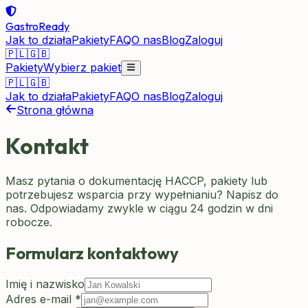
GastroReady
Jak to działa
Pakiety
FAQ
O nas
Blog
Zaloguj
🇵🇱
🇬🇧
Pakiety
Wybierz pakiet
🇵🇱
🇬🇧
Jak to działa
Pakiety
FAQ
O nas
Blog
Zaloguj
Strona główna
Kontakt
Masz pytania o dokumentację HACCP, pakiety lub
potrzebujesz wsparcia przy wypełnianiu? Napisz do
nas. Odpowiadamy zwykle w ciągu 24 godzin w dni
robocze.
Formularz kontaktowy
Imię i nazwisko
Adres e-mail
*