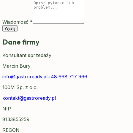
Wiadomość
*
Wyślij
Dane firmy
Konsultant sprzedaży
Marcin Bury
info@gastroready.pl
+48 668 717 966
100M Sp. z o.o.
kontakt@gastroready.pl
NIP
8133855259
REGON