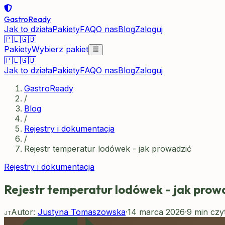
GastroReady
Jak to działa
Pakiety
FAQ
O nas
Blog
Zaloguj
🇵🇱
🇬🇧
Pakiety
Wybierz pakiet
🇵🇱
🇬🇧
Jak to działa
Pakiety
FAQ
O nas
Blog
Zaloguj
GastroReady
/
Blog
/
Rejestry i dokumentacja
/
Rejestr temperatur lodówek - jak prowadzić
Rejestry i dokumentacja
Rejestr temperatur lodówek - jak prow
Autor:
Justyna Tomaszowska
·
14 marca 2026
·
9
min czy
JT