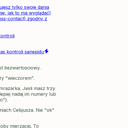
jesz tylko swoje dania
ie, jak to ma wyglądać)
oss-contact) zgodny z
ontroli
s kontroli sanepidu
est bezwartosciowy.
czy "wieczorem".
mrazarka. Jesli masz trzy
lepiej nadaj im numery lub
o").
iach Celsjusza. Nie "ok"
osoby mierzacej. To