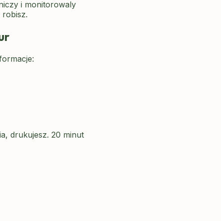
iczy i monitorowaly
 robisz.
ur
formacje:
, drukujesz. 20 minut