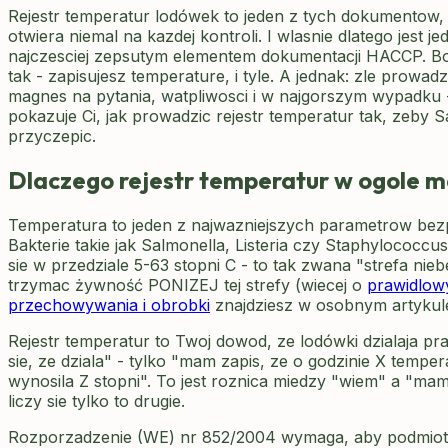
Rejestr temperatur lodówek to jeden z tych dokumentow,
otwiera niemal na kazdej kontroli. I wlasnie dlatego jest j
najczesciej zepsutym elementem dokumentacji HACCP. Bo
tak - zapisujesz temperature, i tyle. A jednak: zle prowad
magnes na pytania, watpliwosci i w najgorszym wypadku 
pokazuje Ci, jak prowadzic rejestr temperatur tak, zeby S
przyczepic.
Dlaczego rejestr temperatur w ogole 
Temperatura to jeden z najwazniejszych parametrow bez
Bakterie takie jak Salmonella, Listeria czy Staphylococc
sie w przedziale 5-63 stopni C - to tak zwana "strefa ni
trzymac żywność PONIZEJ tej strefy (wiecej o
prawidlow
przechowywania i obrobki
znajdziesz w osobnym artykule
Rejestr temperatur to Twoj dowod, ze lodówki dzialaja pr
sie, ze dziala" - tylko "mam zapis, ze o godzinie X temp
wynosila Z stopni". To jest roznica miedzy "wiem" a "mam
liczy sie tylko to drugie.
Rozporzadzenie (WE) nr 852/2004 wymaga, aby podmio