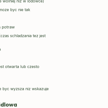
e wolniej niz w lodówce)
moze byc nie tak
h potraw
czas schladzania tez jest
a
est otwarta lub czesto
e byc wyzsza niz wskazuje
widlowa