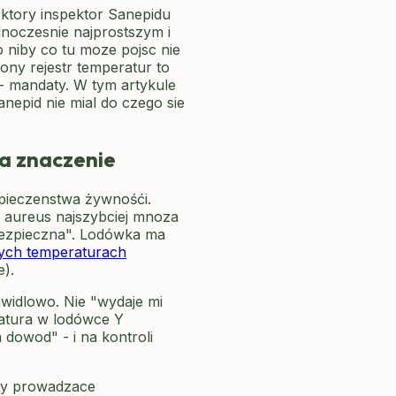
 ktory inspektor Sanepidu
ednoczesnie najprostszym i
 niby co tu moze pojsc nie
zony rejestr temperatur to
- mandaty. W tym artykule
anepid nie mial do czego sie
ma znaczenie
pieczenstwa żywnośći.
us aureus najszybciej mnoza
ebezpieczna". Lodówka ma
ych temperaturach
).
awidlowo. Nie "wydaje mi
eratura w lodówce Y
 dowod" - i na kontroli
ty prowadzace