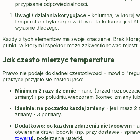
przypisanie odpowiedzialnosci.
Uwagi / dzialania korygujace
- kolumna, w ktorej wp
temperatura byla nieprawidlowa. Ta kolumna jest 
wyjasnie dlaczego.
Kazdy z tych elementow ma swoje znaczenie. Brak ktoreg
punkt, w ktorym inspektor moze zakwestionowac rejestr.
Jak czesto mierzyc temperature
Prawo nie podaje dokladnej czestotliwosci - mowi o "reg
praktyce przyjelo sie nastepujaco:
Minimum 2 razy dziennie
- rano (przed rozpoczeci
zmiany) i po poludniu/wieczorem (koniec zmiany lub
Idealnie: na poczatku kazdej zmiany
- jesli masz 2 
zmiany - 3 pomiary.
Dodatkowo: po kazdym zdarzeniu nietypowym
- a
otwieranie drzwi lodówki (np. przy dostawie - spra
towaru
), podejrzenie usterki.