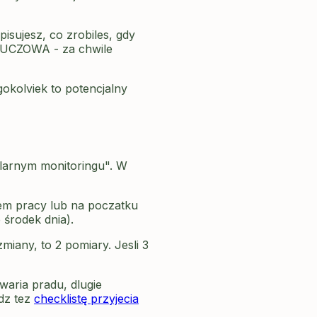
isujesz, co zrobiles, gdy
KLUCZOWA - za chwile
okolviek to potencjalny
ularnym monitoringu". W
em pracy lub na poczatku
 środek dnia).
zmiany, to 2 pomiary. Jesli 3
waria pradu, dlugie
wdz tez
checklistę przyjecia