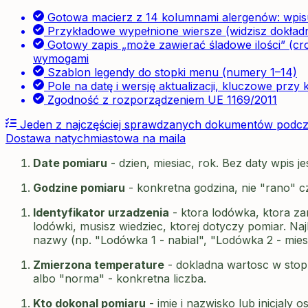
Gotowa macierz z 14 kolumnami alergenów: wpisu
Przykładowe wypełnione wiersze (widzisz dokładn
Gotowy zapis „może zawierać śladowe ilości” (cr
wymogami
Szablon legendy do stopki menu (numery 1–14)
Pole na datę i wersję aktualizacji, kluczowe przy k
Zgodność z rozporządzeniem UE 1169/2011
Jeden z najczęściej sprawdzanych dokumentów podcza
Dostawa natychmiastowa na maila
Date pomiaru
- dzien, miesiac, rok. Bez daty wpis j
Godzine pomiaru
- konkretna godzina, nie "rano" 
Identyfikator urzadzenia
- ktora lodówka, ktora za
lodówki, musisz wiedziec, ktorej dotyczy pomiar. Naj
nazwy (np. "Lodówka 1 - nabial", "Lodówka 2 - mies
Zmierzona temperature
- dokladna wartosc w stopn
albo "norma" - konkretna liczba.
Kto dokonal pomiaru
- imie i nazwisko lub inicjaly 