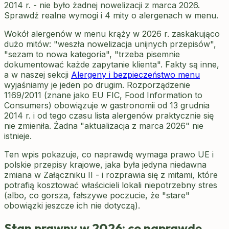
2014 r. - nie było żadnej nowelizacji z marca 2026.
Sprawdź realne wymogi i 4 mity o alergenach w menu.
Wokół alergenów w menu krąży w 2026 r. zaskakująco
dużo mitów: "weszła nowelizacja unijnych przepisów",
"sezam to nowa kategoria", "trzeba pisemnie
dokumentować każde zapytanie klienta". Fakty są inne,
a w naszej sekcji
Alergeny i bezpieczeństwo menu
wyjaśniamy je jeden po drugim. Rozporządzenie
1169/2011 (znane jako EU FIC, Food Information to
Consumers) obowiązuje w gastronomii od 13 grudnia
2014 r. i od tego czasu lista alergenów praktycznie się
nie zmieniła. Żadna "aktualizacja z marca 2026" nie
istnieje.
Ten wpis pokazuje, co naprawdę wymaga prawo UE i
polskie przepisy krajowe, jaka była jedyna niedawna
zmiana w Załączniku II - i rozprawia się z mitami, które
potrafią kosztować właścicieli lokali niepotrzebny stres
(albo, co gorsza, fałszywe poczucie, że "stare"
obowiązki jeszcze ich nie dotyczą).
Stan prawny w 2026: co naprawdę