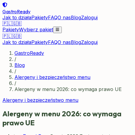
GastroReady
Jak to działa
Pakiety
FAQ
O nas
Blog
Zaloguj
🇵🇱
🇬🇧
Pakiety
Wybierz pakiet
🇵🇱
🇬🇧
Jak to działa
Pakiety
FAQ
O nas
Blog
Zaloguj
GastroReady
/
Blog
/
Alergeny i bezpieczeństwo menu
/
Alergeny w menu 2026: co wymaga prawo UE
Alergeny i bezpieczeństwo menu
Alergeny w menu 2026: co wymaga
prawo UE