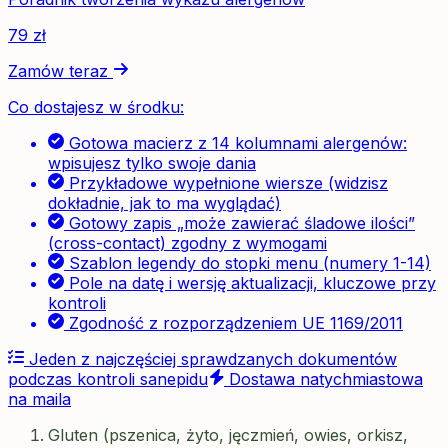
79
zł
Zamów teraz
Co dostajesz w środku:
Gotowa macierz z 14 kolumnami alergenów:
wpisujesz tylko swoje dania
Przykładowe wypełnione wiersze (widzisz
dokładnie, jak to ma wyglądać)
Gotowy zapis „może zawierać śladowe ilości”
(cross-contact) zgodny z wymogami
Szablon legendy do stopki menu (numery 1-14)
Pole na datę i wersję aktualizacji, kluczowe przy
kontroli
Zgodność z rozporządzeniem UE 1169/2011
Jeden z najczęściej sprawdzanych dokumentów
podczas kontroli sanepidu
Dostawa natychmiastowa
na maila
Gluten (pszenica, żyto, jęczmień, owies, orkisz,