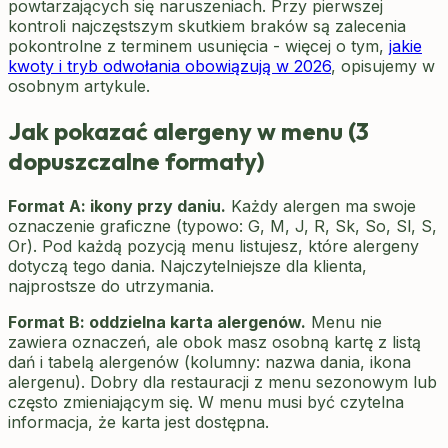
powtarzających się naruszeniach. Przy pierwszej
kontroli najczęstszym skutkiem braków są zalecenia
pokontrolne z terminem usunięcia - więcej o tym,
jakie
kwoty i tryb odwołania obowiązują w 2026
, opisujemy w
osobnym artykule.
Jak pokazać alergeny w menu (3
dopuszczalne formaty)
Format A: ikony przy daniu.
Każdy alergen ma swoje
oznaczenie graficzne (typowo: G, M, J, R, Sk, So, Sl, S,
Or). Pod każdą pozycją menu listujesz, które alergeny
dotyczą tego dania. Najczytelniejsze dla klienta,
najprostsze do utrzymania.
Format B: oddzielna karta alergenów.
Menu nie
zawiera oznaczeń, ale obok masz osobną kartę z listą
dań i tabelą alergenów (kolumny: nazwa dania, ikona
alergenu). Dobry dla restauracji z menu sezonowym lub
często zmieniającym się. W menu musi być czytelna
informacja, że karta jest dostępna.