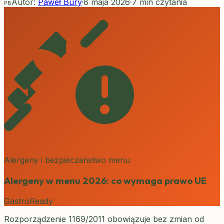
Autor:
Paweł Bury
·
8 maja 2026
·
7
min czytania
PB
Alergeny i bezpieczeństwo menu
Alergeny w menu 2026: co wymaga prawo UE
GastroReady
Rozporządzenie 1169/2011 obowiązuje bez zmian od