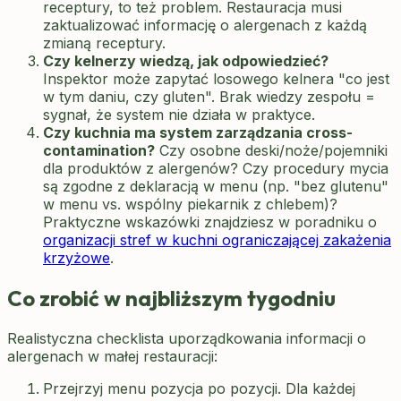
receptury, to też problem. Restauracja musi
zaktualizować informację o alergenach z każdą
zmianą receptury.
Czy kelnerzy wiedzą, jak odpowiedzieć?
Inspektor może zapytać losowego kelnera "co jest
w tym daniu, czy gluten". Brak wiedzy zespołu =
sygnał, że system nie działa w praktyce.
Czy kuchnia ma system zarządzania cross-
contamination?
Czy osobne deski/noże/pojemniki
dla produktów z alergenów? Czy procedury mycia
są zgodne z deklaracją w menu (np. "bez glutenu"
w menu vs. wspólny piekarnik z chlebem)?
Praktyczne wskazówki znajdziesz w poradniku o
organizacji stref w kuchni ograniczającej zakażenia
krzyżowe
.
Co zrobić w najbliższym tygodniu
Realistyczna checklista uporządkowania informacji o
alergenach w małej restauracji:
Przejrzyj menu pozycja po pozycji. Dla każdej