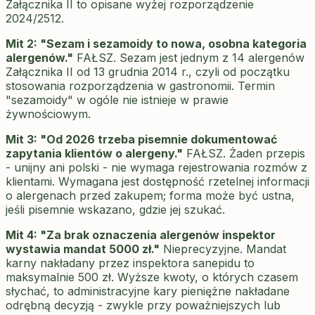
Załącznika II to opisane wyżej rozporządzenie
2024/2512.
Mit 2: "Sezam i sezamoidy to nowa, osobna kategoria
alergenów."
FAŁSZ. Sezam jest jednym z 14 alergenów
Załącznika II od 13 grudnia 2014 r., czyli od początku
stosowania rozporządzenia w gastronomii. Termin
"sezamoidy" w ogóle nie istnieje w prawie
żywnościowym.
Mit 3: "Od 2026 trzeba pisemnie dokumentować
zapytania klientów o alergeny."
FAŁSZ. Żaden przepis
- unijny ani polski - nie wymaga rejestrowania rozmów z
klientami. Wymagana jest dostępność rzetelnej informacji
o alergenach przed zakupem; forma może być ustna,
jeśli pisemnie wskazano, gdzie jej szukać.
Mit 4: "Za brak oznaczenia alergenów inspektor
wystawia mandat 5000 zł."
Nieprecyzyjne. Mandat
karny nakładany przez inspektora sanepidu to
maksymalnie 500 zł. Wyższe kwoty, o których czasem
słychać, to administracyjne kary pieniężne nakładane
odrębną decyzją - zwykle przy poważniejszych lub