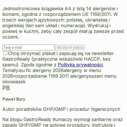
Jednostronicowa ściągawka A4 z listą 14 alergenów i
ikonami, zgodna z rozporządzeniem UE 1169/2011. W
trzech wersjach językowych: polskiej, ukraińskiej i
angielskiej (ten sam układ i numeracja). Wydrukuj i
powieś w kuchni, żeby cały zespół miał ją zawsze przed
oczami.
Wyślij mi plakat
Chcę otrzymać plakat i zapisuję się na newsletter
GastroReady (praktyczne wskazówki HACCP, bez
spamu). Zgoda zgodnie z
Polityką prywatności
.
Tematy:
eu fic alergeny 2026
alergeny w menu
2026
rozporzadzenie 1169 2011 alergeny
sezam menu
obowiazek
PB
Paweł Bury
Autor poradników GHP/GMP i procedur higienicznych
Na blogu GastroReady tłumaczy wymogi sanitarne oraz
zasady GHP/GMP na gotowe procedury, instrukcje i