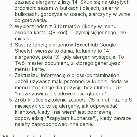
zaznacz alergeny z listy 14. Skup się na ukrytych
źródłach: sezam w bułkach i olejach, seler w
bulionach, gorczyca w sosach, siarczyny w winie
do gotowania.
Wybierz jeden z 3 formatów (ikony w menu,
osobna karta, QR kod). Trzymaj się jednego, nie
mieszaj.
Stwórz tabelę alergenów (Excel lub Google
Sheets): wiersze to dania, kolumny to 14
alergenów, pola "X" gdy alergen występuje. To
Twój master document, z którego generujesz
menu i kartę.
Zaktualizuj informację o cross-contamination.
Jeżeli używasz mąki pszennej w kuchni, dodaj w
menu informację dla pozycji "bez glutenu" że
"może zawierać śladowe ilości glutenu".
Zrób krótkie szkolenie zespołu (15 minut, raz na 6
miesięcy): co to są alergeny, jak odpowiadać
klientowi, kiedy "nie wiem" jest poprawną
odpowiedzią ("zapytam kucharza"), kiedy zawsze
należy zaproponować inne danie.